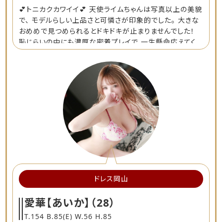
💕トニカクカワイイ💕 天使ライムちゃんは写真以上の美貌
で、 モデルらしい上品さと可憐さが印象的でした。 大きな
おめめで見つめられるとドキドキが止まりませんでした！
恥じらいの中にも濃厚な密着プレイで 一生懸命応えてく
れる姿に感動。 常にフルボッキでした 優しい性格と細や
かな気遣いも素晴らしく、 特別なひと時を過ごせました。
またぜひ会いたいと思います！
ドレス岡山
愛華【あいか】
（28）
T.154 B.85(E) W.56 H.85