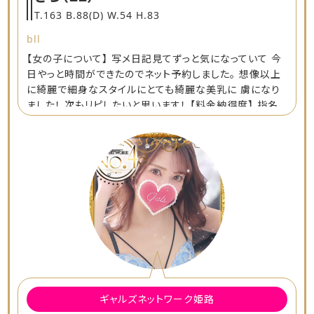
T.163 B.88(D) W.54 H.83
bll
【女の子について】 写メ日記見てずっと気になっていて 今
日やっと時間ができたのでネット予約しました。 想像以上
に綺麗で細身なスタイルにとても綺麗な美乳に 虜になり
ました！ 次もリピしたいと思います！ 【料金納得度】 指名
してでも呼ぶべき女の子だと思います！ 納得の料金でし
た！ 【プレイ内容】 プレイ内容は内緒で🤫 是非指名して呼
んでみてください！ 後悔はしないと思います！ 【スタッフの
対応】 いつも丁寧な対応ありがとうございます！
ギャルズネットワーク姫路