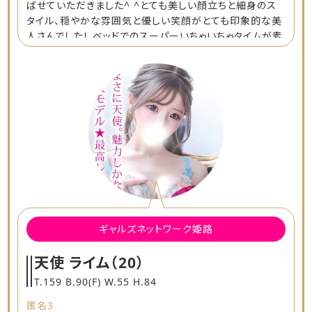
ばせていただきました^ ^とても美しい顔立ちと細身のス
タイル、穏やかな雰囲気と優しい笑顔がとても印象的な美
人さんでした！ ベッドでのスーパーいちゃいちゃタイムが素
晴らしくギャップに昇天してしまいました笑 一言でいうと
居心地が最高って感じの穏やかな空気感がたまらなく良
かったです^ ^ 本当にありがとうございました^ ^ また指
名したいなぁって思わせてくれたので近々伺います。
ギャルズネットワーク姫路
天使 ライム
（20）
T.159 B.90(F) W.55 H.84
匿名3