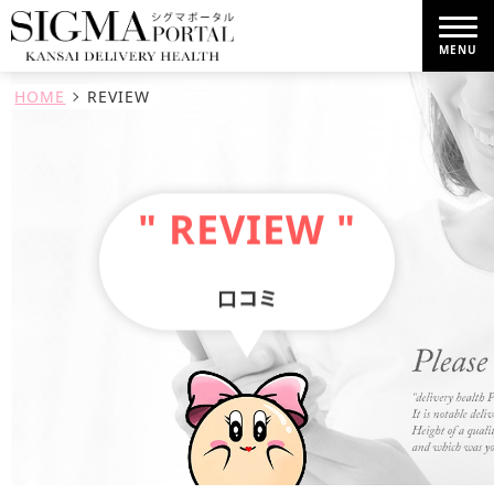
MENU
HOME
REVIEW
トップページ
待ち時間
" REVIEW "
イベント
コスプレ
口コミ
SNS
口コミ
女性求人
新人情報
出勤情報
トピックス