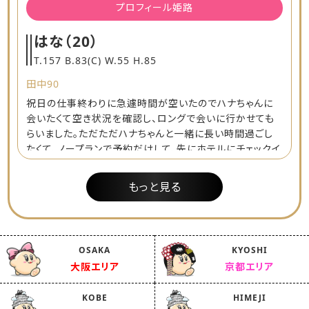
プロフィール姫路
はな
（20）
T.157 B.83(C) W.55 H.85
田中90
祝日の仕事終わりに急遽時間が空いたのでハナちゃんに
会いたくて空き状況を確認し、ロングで会いに行かせても
らいました。ただただハナちゃんと一緒に長い時間過ごし
たくて、ノープランで予約だけして、先にホテルにチェックイ
ンして待ってると、現れたハナちゃんがいつも以上に綺麗で
可愛いすぎてドキドキワクワク。何回もお会いしてるのに会
もっと見る
うたびに一段と綺麗で可愛いくなって毎回パワーアップし
てるような気がしてます。会った瞬間からハグハグしまくり、
楽しいトークをしながらも、イチャイチャ、エチエチ今回も
めちゃくちゃ楽しかったし、ハナちゃんといるとどれだけ長
OSAKA
KYOSHI
い時間も一瞬で終わってしまいます。今日はめちゃくちゃ楽
大阪エリア
京都エリア
しかった。ありがとうね！また近々会えるのたのしみにらし
てます。
KOBE
HIMEJI