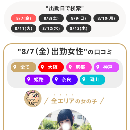
グラビア
写メ日記
"出勤日で検索"
チャット
8/7(金)
8/8(土)
8/9(日)
8/10(月)
男性求人
8/11(火)
8/12(水)
8/13(木)
今すぐOK
女性一覧
"8/7（金）出勤女性"
ランキング
動画
の口コミ
店舗一覧
ホテルリスト
全て
大阪
京都
神戸
姫路
奈良
岡山
リンク
全エリア
の女の子