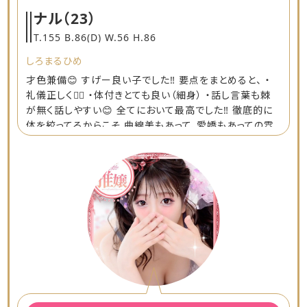
ナル
（23）
T.155 B.86(D) W.56 H.86
しろまるひめ
才色兼備😊 すげー良い子でした‼️ 要点をまとめると、 ・
礼儀正しく🙇‍♂️ ・体付きとても良い（細身） ・話し言葉も棘
が無く話しやすい😊 全てにおいて最高でした‼️ 徹底的に
体を絞ってるからこそ 曲線美もあって、愛嬌もあっての雰
囲気づくりも◎ 口もうまくて手もうまくとても 気持ちよか
ったです😊 また出勤をみたら予約しようと思います🥰