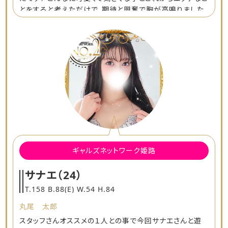
とをすると考えただけで、期待と興奮で胸が高鳴りました
笑 プレイの面でもとても丁寧で気持ちよく、抜群のテクニ
ックを堪能させてくれました！プレイ中の声もとても可愛く
て興奮しちゃいました笑 次回も利用する機会があったら
是非ともきくちゃんをもう一度指名したいです！最高のひと
ときでした！
ギャルズネットワーク姫路
サナエ
（24）
T.158 B.88(E) W.54 H.84
丸尾 太郎
スタッフさんオススメの１人との事で今回サナエさんと遊