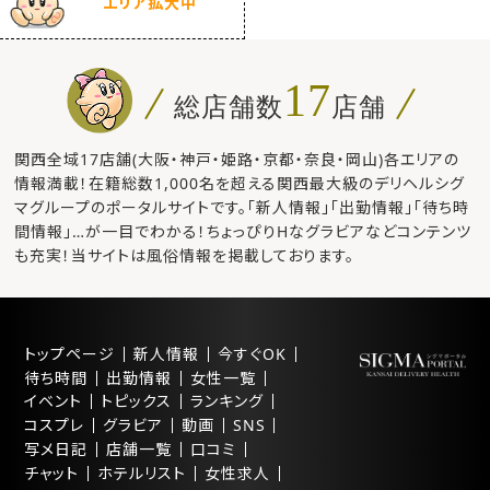
エリア拡大中
17
総店舗数
店舗
関西全域17店舗(大阪・神戸・姫路・京都・奈良・岡山)各エリアの
情報満載！在籍総数1,000名を超える関西最大級のデリヘルシグ
マグループのポータルサイトです。「新人情報」「出勤情報」「待ち時
間情報」…が一目でわかる！ちょっぴりHなグラビアなどコンテンツ
も充実！当サイトは風俗情報を掲載しております。
トップページ
新人情報
今すぐOK
待ち時間
出勤情報
女性一覧
イベント
トピックス
ランキング
コスプレ
グラビア
動画
SNS
写メ日記
店舗一覧
口コミ
チャット
ホテルリスト
女性求人